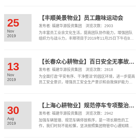
活动现场重点普及消防安全知识以及各类消防器材的使用
方法，模拟现场实际演练。此次活动邀请了业委会主任及
个别业主代表一起参与。演练结束后，公司领导和业委会
主任分别对此次演练给予充分肯定，希望类似活动要常态
【丰顺美景物业】员工趣味运动会
25
化，消防安全管理常抓不懈，确保小区消防安全。
发布者: 福建华源投资集团 浏览次数：2903
Nov
为丰富员工业余文化生活，提高团队协作能力，增强团队
2019
组织力与战斗力，丰顺项目于2019年11月25日下午在B区
会所前举办了“2019同心同向”员工趣味运动会。大家集合
完毕后，公司领导宣讲了活动举办的宗旨和意义。裁判讲
解游戏规则后大家都进行了热身运动，然后按照活动既定
程序有序地进行着各项比赛。各组人员互相帮助、团结合
【长春众心耕物业】百日安全无事故-观影活动
13
作，整个场地其乐融融、笑声满天。活动结束后，公司领
发布者: 福建华源投资集团 浏览次数：2818
导给获胜队伍颁奖并对本次活动作总结发言，对员工的积
Nov
为全面打造“平安有序、干净整洁”的园区环境，进一步提高
极性、参与性、协作性做了肯定，也希望大家能把这场运
2019
员工安全意识，增强员工安全生产意识和自我保护能力。
动会的精神延续到工作中。
2019年11月13日上午9点30分，根据集团物管中心百日安
全活动通知精神与要求，长春众心耕物业开展安全知识观
影活动。影片以纪实方式，客观、冷静地表达发生事故时
惨烈状况，再一次警示安全责任重于泰山，麻痹大意和违
【上海心耕物业】规范停车专项整治工作
30
法违规诱发的安全事故都可能会给个人、家庭和社会带来
发布者: 福建华源投资集团 浏览次数：2942
永远无法修复的伤害。通过观看警示教育片，以事故为
Aug
加强车辆管理、规范车辆停放秩序，是一项长期性的工
鉴，牢固树立安全意识，认真做好安全宣传，扎实做好安
2019
作，我们时刻不能松懈，坚决按照集团物管中心通知精神
全隐患排查和治理工作。
与要求执行，确保项目安全稳定、规范有序。针对项目现
状，2019年7月-8月开展规范停车专项整治。做好规范停车