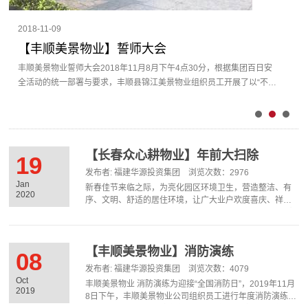
2018-11-09
【丰顺美景物业】誓师大会
丰顺美景物业誓师大会2018年11月8月下午4点30分，根据集团百日安
全活动的统一部署与要求，丰顺县锦江美景物业组织员工开展了以“不忘
初心，提升服务”为主题的百日安全无事故誓师大会。首先，由谢副总发
表会前动员讲话，倡导树立正确品质意识和安全意识，全面提升物业服
务品质；随后，进行授袖章仪式与宣誓仪式；最后，林总就此次誓师大
会做指导讲话，希望全体员工不忘初心、不辱使命，为营造温馨、和
【长春众心耕物业】年前大扫除
谐、健康的小区而共同努力。
19
发布者: 福建华源投资集团 浏览次数：2976
Jan
新春佳节来临之际，为亮化园区环境卫生，营造整洁、有
2020
序、文明、舒适的居住环境，让广大业户欢度喜庆、祥和
的春节。2020年1月16日至19日物业员工带着清雪工具陆
续对园区主干道进行节前园区积雪清理；为业户的居住安
全，对园区楼道杂物进行专项清理；为持续营造良好的对
外服务窗口形象，对服务中心也进行了大扫除，相信好的
【丰顺美景物业】消防演练
08
办公环境不仅仅能给前来办理事项的业主一份好心情，也
发布者: 福建华源投资集团 浏览次数：4079
能给物业工作人员自身带来工作上的愉悦。物业人不懈努
Oct
丰顺美景物业 消防演练为迎接“全国消防日”，2019年11月
力，确保业户度过一个安全、祥和的春节。
2019
8日下午，丰顺美景物业公司组织员工进行年度消防演练。