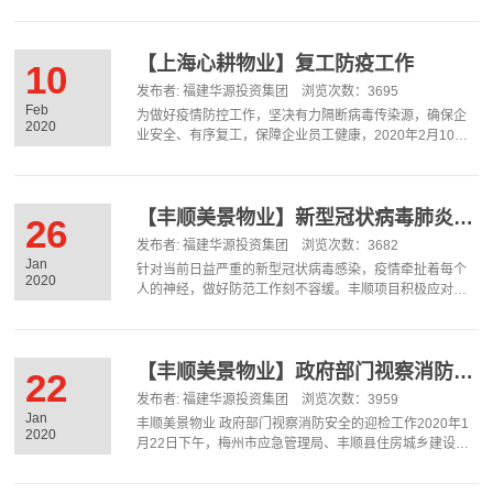
对公司的直接印象。客服部作为跟业主沟通的第一桥梁，
做好电话接听工作，牢牢掌握电话接听技巧，严格按照相
关规范执行，显得尤为重要。2020年3月25日，客服部对
AB区客服人员分别进行电话接听标准作业流程培训，规范
【上海心耕物业】复工防疫工作
10
客服员的电话接听作业，明确对客服务标准、接听标准，
发布者: 福建华源投资集团 浏览次数：3695
针对业主提出的问题如何规范有效的记录、反馈和跟踪提
Feb
为做好疫情防控工作，坚决有力隔断病毒传染源，确保企
出要求。我们将持续规范、专业服务，不断提升服务品
2020
业安全、有序复工，保障企业员工健康，2020年2月10日
质，提升公司形象。
复工当天全面落实各项复工任务。落实单位主体责任，发
放企业告知书、承诺书等，要求企业如实上报登记员工情
况，做好错峰、错时上班，配合物业做好各项报备工作。
管理处安排专人值守对进入的人员/车辆进行测温与登记，
【丰顺美景物业】新型冠状病毒肺炎防范工作
26
做好个人防护措施，执行单一进出口，严格把控，外卖快
发布者: 福建华源投资集团 浏览次数：3682
递人员一律不得进入。做好楼宇全面消毒，重点是电梯、
Jan
针对当前日益严重的新型冠状病毒感染，疫情牵扯着每个
卫生间、走道等重点部位加大消毒频次，电梯按键定时更
2020
人的神经，做好防范工作刻不容缓。丰顺项目积极应对，
换保鲜膜。做好疫情宣传，设置隔离区，如有异常及时上
采取有以下措施：1.做好员工安全宣传，上班佩戴口罩，做
报…
好个人卫生消毒，休假人员尽量不外出，不去人员聚集
地，不走亲戚；2.公共区域进行全面消毒（包括门厅、电
梯、健身游乐设施、垃圾点等位置）；3.在业主群发送、公
【丰顺美景物业】政府部门视察消防安全的迎检工作
22
告栏、电梯口和门岗出入口等位置张贴防范疫情温馨提
发布者: 福建华源投资集团 浏览次数：3959
示，提高业主防范意识；4.项目积极排查小区住户，发现近
Jan
丰顺美景物业 政府部门视察消防安全的迎检工作2020年1
期有从武汉返回人员或接触过武汉返回人员的住户，立马
2020
月22日下午，梅州市应急管理局、丰顺县住房城乡建设局
上报政府有关部门，第一时间做好防范隔离措施。我们
和丰顺县县长亲临丰顺项目，对丰顺项目的消防情况进行
将…
检查、实地走访，丰顺项目执行董事黎总全程陪同、解