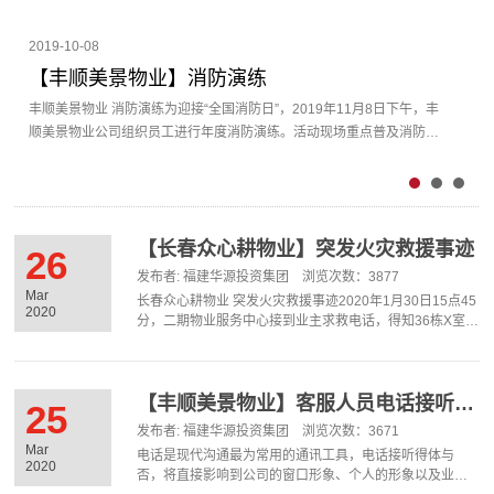
2019-10-08
【丰顺美景物业】消防演练
丰顺美景物业 消防演练为迎接“全国消防日”，2019年11月8日下午，丰
顺美景物业公司组织员工进行年度消防演练。活动现场重点普及消防安
全知识以及各类消防器材的使用方法，模拟现场实际演练。此次活动邀
请了业委会主任及个别业主代表一起参与。演练结束后，公司领导和业
委会主任分别对此次演练给予充分肯定，希望类似活动要常态化，消防
安全管理常抓不懈，确保小区消防安全。
【长春众心耕物业】突发火灾救援事迹
26
发布者: 福建华源投资集团 浏览次数：3877
Mar
长春众心耕物业 突发火灾救援事迹2020年1月30日15点45
2020
分，二期物业服务中心接到业主求救电话，得知36栋X室内
出现火情，项目肖副经理带领楼管员刘仁及孙立君等4名秩
序员带着灭火器处理火情，同时告知前台拨打119消防救火
电话。经现场，根据应急预案快速部署、快速处置，做好
人员疏散、现场秩序维护的同时，及时将初期火势扑灭。
【丰顺美景物业】客服人员电话接听标准培训
25
随即派出所和119消防救援赶到现场，进行了排查火情隐患
发布者: 福建华源投资集团 浏览次数：3671
及初步勘察起火原因。该户业主为感谢物业帮助,在疫情好
Mar
电话是现代沟通最为常用的通讯工具，电话接听得体与
转后于2020年3月26日来到二期服务中心赠送锦旗一面,对
2020
否，将直接影响到公司的窗口形象、个人的形象以及业户
物业表示诚挚的感谢。我们将持续做好客户服务，急…